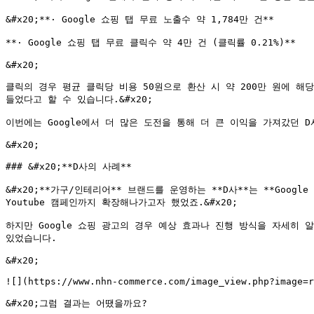
&#x20;**· Google 쇼핑 탭 무료 노출수 약 1,784만 건**

**· Google 쇼핑 탭 무료 클릭수 약 4만 건 (클릭률 0.21%)**

&#x20;

클릭의 경우 평균 클릭당 비용 50원으로 환산 시 약 200만 원에 해
들었다고 할 수 있습니다.&#x20;

이번에는 Google에서 더 많은 도전을 통해 더 큰 이익을 가져갔던 D
&#x20;

### &#x20;**D사의 사례**

&#x20;**가구/인테리어** 브랜드를 운영하는 **D사**는 **Goo
Youtube 캠페인까지 확장해나가고자 했었죠.&#x20;

하지만 Google 쇼핑 광고의 경우 예상 효과나 진행 방식을 자세히 
있었습니다.

&#x20;

![](https://www.nhn-commerce.com/image_view.php?image=r
&#x20;그럼 결과는 어땠을까요?
