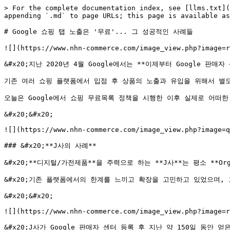
> For the complete documentation index, see [llms.txt](
appending `.md` to page URLs; this page is available as
# Google 쇼핑 탭 노출은 '무료'... 그 성공적인 사례들

![](https://www.nhn-commerce.com/image_view.php?image=r
&#x20;지난 2020년 4월 Google에서는 **이제부터 Google 판
기존 여러 쇼핑 플랫폼에서 입점 후 상품의 노출과 유입을 위해서 별도의
오늘은 Google에서 쇼핑 무료목록 정책을 시행한 이후 실제로 어떠
&#x20;&#x20;

![](https://www.nhn-commerce.com/image_view.php?image=q
### &#x20;**J사의 사례**

&#x20;**디지털/가전제품**을 주력으로 하는 **J사**는 평소 **Or
&#x20;기존 플랫폼에서의 한계를 느끼고 확장을 고민하고 있었으며, 
&#x20;&#x20;

![](https://www.nhn-commerce.com/image_view.php?image=r
&#x20;J사가 Google 판매자 센터 등록 후 지난 약 150일 동안 